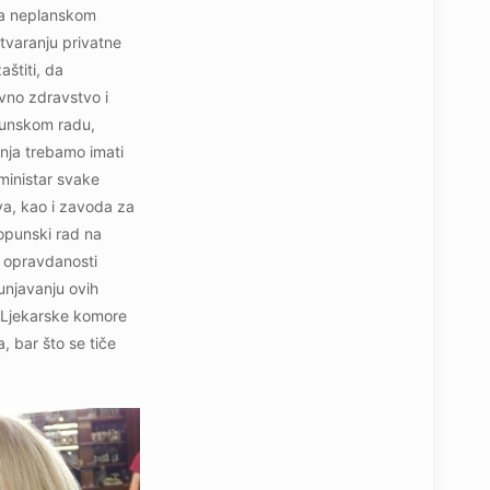
ta neplanskom
tvaranju privatne
štiti, da
vno zdravstvo i
opunskom radu,
enja trebamo imati
ministar svake
va, kao i zavoda za
opunski rad na
i opravdanosti
unjavanju ovih
 Ljekarske komore
 bar što se tiče