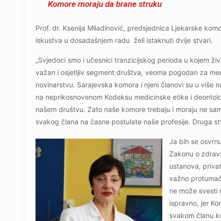
Komore moraju da brane struku
Prof. dr. Ksenija Miladinović, predsjednica Ljekarske ko
iskustva u dosadašnjem radu želi istaknuti dvije stvari.
„Svjedoci smo i učesnici tranzicijskog perioda u kojem ži
važan i osjetljiv segment društva, veoma pogodan za medij
novinarstvu. Sarajevska komora i njeni članovi su u više n
na neprikosnovenom Kodeksu medicinske etike i deontologij
našem društvu. Zato naše komore trebaju i moraju ne samo 
svakog člana na časne postulate naše profesije. Druga stv
Ja bih se osvrnu
Zakonu o zdravst
ustanova, privat
važno protumačit
ne može svesti n
ispravno, jer K
svakom članu ko