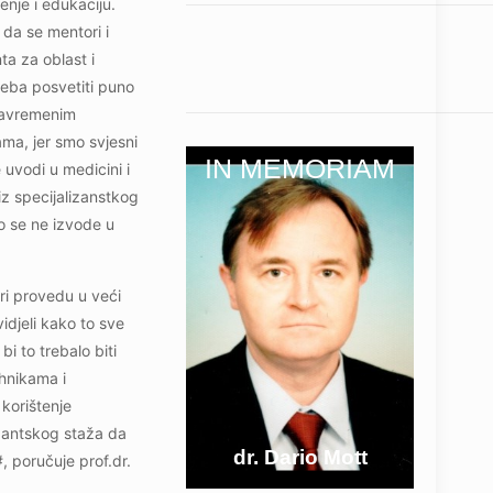
nje i edukaciju.
da se mentori i
ta za oblast i
reba posvetiti puno
 savremenim
ma, jer smo svjesni
IN MEMORIAM
uvodi u medicini i
 iz specijalizanstkog
ko se ne izvode u
ari provedu u veći
vidjeli kako to sve
i to trebalo biti
ehnikama i
 korištenje
zantskog staža da
dr. Dario Mott
, poručuje prof.dr.