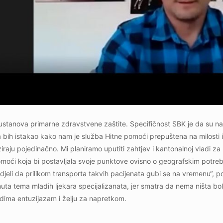
ustanova primarne zdravstvene zaštite. Specifičnost SBK je da su na
 bih istakao kako nam je služba Hitne pomoći prepuštena na milosti i
ju pojedinačno. Mi planiramo uputiti zahtjev i kantonalnoj vladi za 
omoći koja bi postavljala svoje punktove ovisno o geografskim potr
idjeli da prilikom transporta takvih pacijenata gubi se na vremenu“, p
uta tema mladih ljekara specijalizanata, jer smatra da nema ništa bo
udima entuzijazam i želju za napretkom.