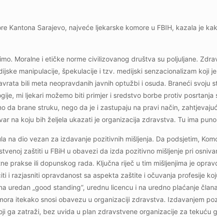
more Kantona Sarajevo, najveće ljekarske komore u FBIH, kazala je ka
vimo. Moralne i etičke norme civilizovanog društva su poljuljane. Zdr
ske manipulacije, špekulacije i tzv. medijski senzacionalizam koji j
avrata bili meta neopravdanih javnih optužbi i osuda. Braneći svoju s
e, mi ljekari možemo biti primjer i sredstvo borbe protiv posrtanja s
da brane struku, nego da je i zastupaju na pravi način, zahtjevajući
ar na koju bih željela ukazati je organizacija zdravstva. Tu ima puno
la na dio vezan za izdavanje pozitivnih mišljenja. Da podsjetim, Kom
venoj zaštiti u FBiH u obavezi da izda pozitivno mišljenje pri osniv
ne prakse ili dopunskog rada. Ključna riječ u tim mišljenjima je opra
i i razjasniti opravdanost sa aspekta zaštite i očuvanja profesije ko
a uredan „good standing“, urednu licencu i na uredno plaćanje članar
omora itekako snosi obavezu u organizaciji zdravstva. Izdavanjem poz
ji ga zatraži, bez uvida u plan zdravstvene organizacije za tekuću g