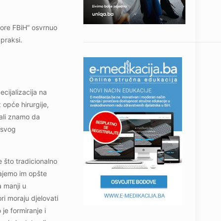
ore FBiH” osvrnuo
praksi.
cijalizacija na
 opće hirurgije,
 ali znamo da
 svog
e što tradicionalno
dajemo im opšte
 manji u
ri moraju djelovati
 je formiranje i