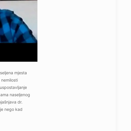
seljena mjesta
 nemilosti
uspostavljanje
ebama naseljenog
ojašnjava dr.
lje nego kad