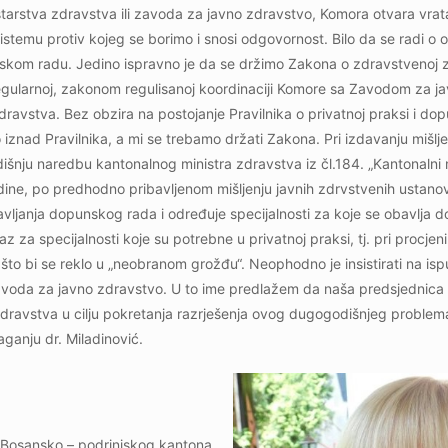
tarstva zdravstva ili zavoda za javno zdravstvo, Komora otvara vra
temu protiv kojeg se borimo i snosi odgovornost. Bilo da se radi o o
nskom radu. Jedino ispravno je da se držimo Zakona o zdravstvenoj za
regularnoj, zakonom regulisanoj koordinaciji Komore sa Zavodom za ja
dravstva. Bez obzira na postojanje Pravilnika o privatnoj praksi i d
iznad Pravilnika, a mi se trebamo držati Zakona. Pri izdavanju mišlj
šnju naredbu kantonalnog ministra zdravstva iz čl.184. „Kantonalni 
ine, po predhodno pribavljenom mišljenju javnih zdrvstvenih ustano
ljanja dopunskog rada i određuje specijalnosti za koje se obavlja d
za specijalnosti koje su potrebne u privatnoj praksi, tj. pri procjen
što bi se reklo u „neobranom grožđu“. Neophodno je insistirati na isp
Zavoda za javno zdravstvo. U to ime predlažem da naša predsjednica
ravstva u cilju pokretanja razrješenja ovog dugogodišnjeg problema,
ganju dr. Miladinović.
 Bosansko – podrinjskog kantona,