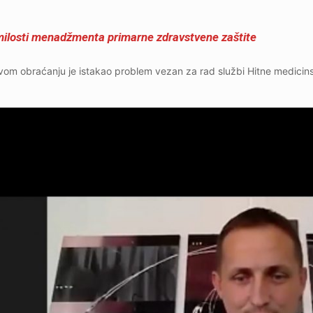
emilosti menadžmenta primarne zdravstvene zaštite
vom obraćanju je istakao problem vezan za rad službi Hitne medici