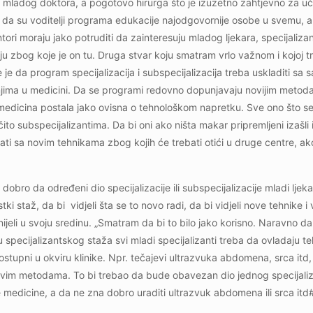
mladog doktora, a pogotovo hirurga što je izuzetno zahtjevno za uče
 da su voditelji programa edukacije najodgovornije osobe u svemu, a 
ori moraju jako potruditi da zainteresuju mladog ljekara, specijalizan
ju zbog koje je on tu. Druga stvar koju smatram vrlo važnom i kojoj t
 je da program specijalizacija i subspecijalizacija treba uskladiti sa
jima u medicini. Da se programi redovno dopunjavaju novijim metoda
medicina postala jako ovisna o tehnološkom napretku. Sve ono što se 
čito subspecijalizantima. Da bi oni ako ništa makar pripremljeni izašli
znati sa novim tehnikama zbog kojih će trebati otići u druge centre, a
dobro da određeni dio specijalizacije ili subspecijalizacije mladi ljek
i staž, da bi vidjeli šta se to novo radi, da bi vidjeli nove tehnike i 
jeli u svoju sredinu. „Smatram da bi to bilo jako korisno. Naravno da b
 specijalizantskog staža svi mladi specijalizanti treba da ovladaju t
ostupni u okviru klinike. Npr. tečajevi ultrazvuka abdomena, srca itd,
novim metodama. To bi trebao da bude obavezan dio jednog specijali
rne medicine, a da ne zna dobro uraditi ultrazvuk abdomena ili srca itd#