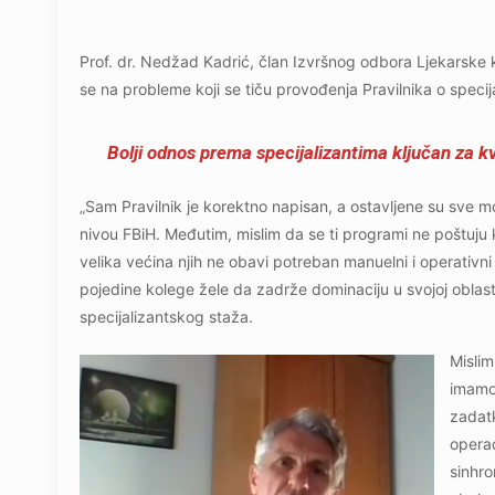
Prof. dr. Nedžad Kadrić, član Izvršnog odbora Ljekarske
se na probleme koji se tiču provođenja Pravilnika o specij
Bolji odnos prema specijalizantima ključan za k
„Sam Pravilnik je korektno napisan, a ostavljene su sve m
nivou FBiH. Međutim, mislim da se ti programi ne poštuju ko
velika većina njih ne obavi potreban manuelni i operativni 
pojedine kolege žele da zadrže dominaciju u svojoj oblast
specijalizantskog staža.
Mislim
imamo 
zadatk
operac
sinhro