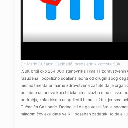
Dr. Mario Gučanin Gazibarić, predsjednik komore SBK
„SBK broji oko 254.000 stanovnika i ima 11 zdravstvenih 
razuđena i poprilično udaljena jedna od drugih zbog čega
menadžmenta primarne zdravstvene zaštite da je organizira
posebne ustanove koja bi bila hitna služba medicinske p
područja, kako bismo unaprijedili hitnu službu, jer smo uv
Gučaničn Gazibarić. Dodao je i da ga veseli što je spomen
mladom čovjeku date veliki i poseban zadatak, to daje lj