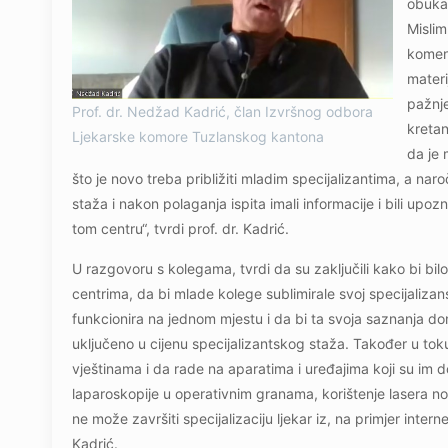
obuka 
Mislim
koment
materi
pažnje
Prof. dr. Nedžad Kadrić, član Izvršnog odbora
kretan
Ljekarske komore Tuzlanskog kantona
da je 
što je novo treba približiti mladim specijalizantima, a naro
staža i nakon polaganja ispita imali informacije i bili upo
tom centru“, tvrdi prof. dr. Kadrić.
U razgovoru s kolegama, tvrdi da su zaključili kako bi bilo 
centrima, da bi mlade kolege sublimirale svoj specijalizanstk
funkcionira na jednom mjestu i da bi ta svoja saznanja doni
uključeno u cijenu specijalizantskog staža. Također u toku
vještinama i da rade na aparatima i uređajima koji su im d
laparoskopije u operativnim granama, korištenje lasera 
ne može završiti specijalizaciju ljekar iz, na primjer inte
Kadrić.