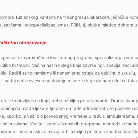
 komore Tuzlanskog kantona na “I Kongresu Ljekarske/Liječničke kom
alizacijama i subspecijalizacijama u FBiH, tj. obuke mladog doktora u 
valitetno obrazovanje
ogućnosti za provođenje kvalitetnog programa specijalizacija i subspe
liko bi trebali. Većina naših kolega koje završe npr. specijalizaciju iz
dio. Radi li se to namjerno ili nenamjerno ostaje za ozbiljnu diskusiju,
i i na taj način svjesno opstruiraju mlade kolege da napreduju u toku
 da je to devijacija o kojoj treba ozbiljno porazgovarati. Druga stvar j
običaj da mlade ljekare tjeramo da rade administrativne poslove i 
e, kao što je veći dio provedenog vremena u radu u ambulantama, a
ionim salama. Voditelji specijalizanstkih programa, mentori i komento
nizirano i moraju uskladiti svoj rad i ozbiljno pristupiti zadatku kao što