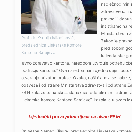
nadležnog minis
zdravstvenom sis
prakse ili dopu
insistiramo na 
Ministarstvom z
Prof. dr. Ksenija Miladinović,
Zakon je pravno 
predsjednica Ljekarske komore
pred sobom godi
Kantona Sarajevo
kalendarske god
javno zdravstvo kantona, naredbom utvrđuje potrebu obav
području kantona.“ Ova naredba nam ujedno daje i putokaz 
otvaranja privatne prakse. Ovako, naši članovi se nalaze, 
obaveza i od strane Ministarstva zdravstva i od strane 
FBiH zakaže tematski sastanak sa federalnim ministrom zd
Ljekarske komore Kantona Sarajevo“, kazala je u svom izla
Izjednačiti prava primarijusa na nivou FBiH
Dr. Vesna Nemec Klisura, predsjednica Ljekarske komore