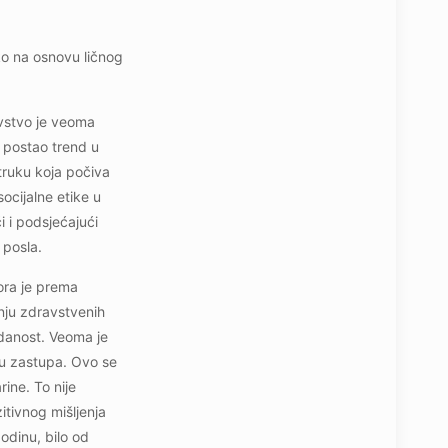
ko na osnovu ličnog
avstvo je veoma
e postao trend u
truku koja počiva
ocijalne etike u
 i podsjećajući
 posla.
ora je prema
anju zdravstvenih
vdanost. Veoma je
ju zastupa. Ovo se
ine. To nije
itivnog mišljenja
odinu, bilo od