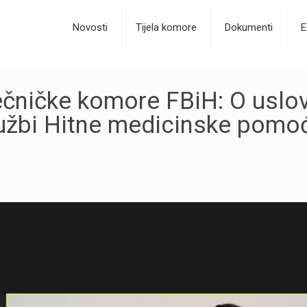
Novosti
Tijela komore
Dokumenti
E
ječničke komore FBiH: O uslo
lužbi Hitne medicinske pomoć