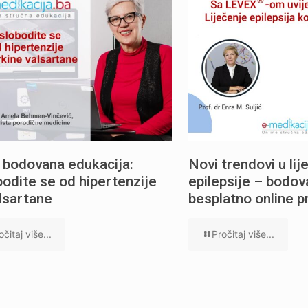
 bodovana edukacija:
Novi trendovi u lij
odite se od hipertenzije
epilepsije – bodov
lsartane
besplatno online 
očitaj više...
Pročitaj više...