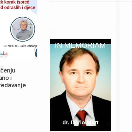
IN MEMORIAM
ečenju
ano i
predavanje
dr. Dario Mott