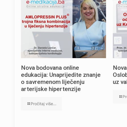
Nova bodovana online
Nova
edukacija: Unaprijedite znanje
Oslob
o savremenom liječenju
uz va
arterijske hipertenzije
Pr
Pročitaj više...