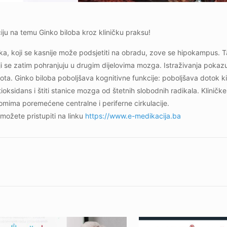
u na temu Ginko biloba kroz kliničku praksu!
a, koji se kasnije može podsjetiti na obradu, zove se hipokampus. T
oji se zatim pohranjuju u drugim dijelovima mozga. Istraživanja pokaz
ota. Ginko biloba poboljšava kognitivne funkcije: poboljšava dotok kisi
oksidans i štiti stanice mozga od štetnih slobodnih radikala. Kliničke 
tomima poremećene centralne i periferne cirkulacije.
 možete pristupiti na linku
https://www.e-medikacija.ba