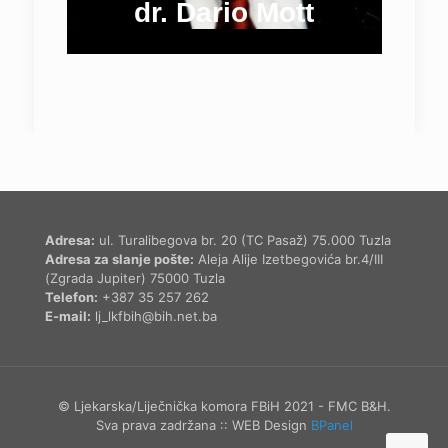
dr. Dario Mott
Adresa:
ul. Turalibegova br. 20 (TC Pasaž) 75.000 Tuzla
Adresa za slanje pošte:
Aleja Alije Izetbegovića br.4/III
(Zgrada Jupiter) 75000 Tuzla
Telefon:
+387 35 257 262
E-mail:
lj_lkfbih@bih.net.ba
© Ljekarska/Liječnička komora FBiH 2021 - FMC B&H.
Sva prava zadržana :: WEB Design
BPanel