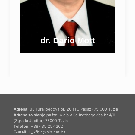
dr. Dario Mott
Adresa:
ul. Turalibegova br. 20 (TC Pasaž) 75.000 Tuzla
Adresa za slanje pošte:
Aleja Alije Izetbegovića br.4/III
(Zgrada Jupiter) 75000 Tuzla
Telefon:
+387 35 257 262
E-mail:
lj_lkfbih@bih.net.ba