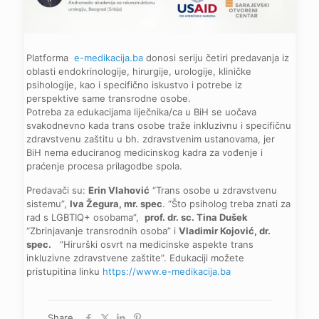
Platforma
e-medikacija.ba
donosi seriju četiri predavanja iz
oblasti endokrinologije, hirurgije, urologije, kliničke
psihologije, kao i specifično iskustvo i potrebe iz
perspektive same transrodne osobe.
Potreba za edukacijama liječnika/ca u BiH se uočava
svakodnevno kada trans osobe traže inkluzivnu i specifičnu
zdravstvenu zaštitu u bh. zdravstvenim ustanovama, jer
BiH nema educiranog medicinskog kadra za vođenje i
praćenje procesa prilagodbe spola.
Predavači su:
Erin Vlahović
“Trans osobe u zdravstvenu
sistemu”,
Iva Žegura, mr. spec
. “Što psiholog treba znati za
rad s LGBTIQ+ osobama”,
prof. dr. sc. Tina Dušek
“Zbrinjavanje transrodnih osoba” i
Vladimir Kojović, dr.
spec.
“Hirurški osvrt na medicinske aspekte trans
inkluzivne zdravstvene zaštite”. Edukaciji možete
pristupitina linku
https://www.e-medikacija.ba
Share