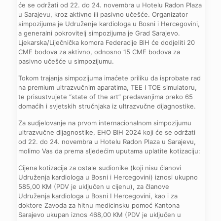
će se održati od 22. do 24. novembra u Hotelu Radon Plaza
u Sarajevu, kroz aktivno ili pasivno učešće. Organizator
simpozijuma je Udruženje kardiologa u Bosni i Hercegovini,
a generalni pokrovitelj simpozijuma je Grad Sarajevo.
Ljekarska/Liječnička komora Federacije BiH će dodjeliti 20
CME bodova za aktivno, odnosno 15 CME bodova za
pasivno učešće u simpozijumu.
Tokom trajanja simpozijuma imaćete priliku da isprobate rad
na premium ultrazvučnim aparatima, TEE I TOE simulatoru,
te prisustvujete “state of the art” predavanjima preko 65
domaćih i svjetskih stručnjaka iz ultrazvučne dijagnostike.
Za sudjelovanje na prvom internacionalnom simpozijumu
ultrazvučne dijagnostike, EHO BIH 2024 koji će se održati
od 22. do 24. novembra u Hotelu Radon Plaza u Sarajevu,
molimo Vas da prema sljedećim uputama uplatite kotizaciju:
Cijena kotizacija za ostale sudionike (koji nisu članovi
Udruženja kardiologa u Bosni i Hercegovini) iznosi ukupno
585,00 KM (PDV je uključen u cijenu), za članove
Udruženja kardiologa u Bosni I Hercegovini, kao i za
doktore Zavoda za hitnu medicinsku pomoć Kantona
Sarajevo ukupan iznos 468,00 KM (PDV je uključen u