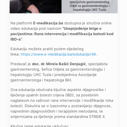
Na platformi
E-medikacija.ba
dostupna je stručna online
video edukacija pod nazivom
“Unaprjeđenje brige o
pacijentima: Rana intervencija i modifikacija bolesti kod
IBD-a”
.
Edukaciju možete pratiti putem sljedećeg
linka:
https://www.e-medikacija.ba/edukacije/49
.
Predavač je
doc. dr. Mirela Bašić Denjagić
, specijalista
gastroenterolog, šefica Odjela za gastroenterologiju i
hepatologiju UKC Tuzla i predsjednica Asocijacije
gastroenterologa i hepatologa BiH.
Ova edukacija obuhvata ključne aspekte dijagnostike i
liječenja upalnih bolesti crijeva (IBD), sa posebnim
naglaskom na važnost rane intervencije i modifikacije toka
bolesti. Diskutira se o izazovima u postavljanju dijagnoze,
naprednim dijagnostičkim i terapijskim metodama, te
smjernicama za liječenje prema standardima STRIDE II.
Ključne teme edukacije uključuju: