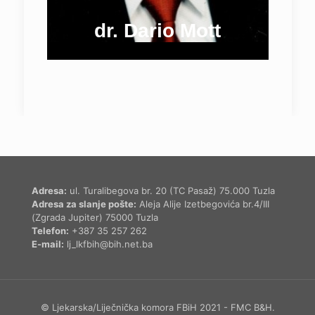
dr. Dario Mott
Adresa:
ul. Turalibegova br. 20 (TC Pasaž) 75.000 Tuzla
Adresa za slanje pošte:
Aleja Alije Izetbegovića br.4/III
(Zgrada Jupiter) 75000 Tuzla
Telefon:
+387 35 257 262
E-mail:
lj_lkfbih@bih.net.ba
© Ljekarska/Liječnička komora FBiH 2021 - FMC B&H.