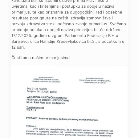
kandidata koji su ispunili uslove prema Pravilniku o
uvjetima, kao i kriterijima i postupku za dodjelu naziva
primarijus, te kao priznanje za dugogodišnji rad i posebne
rezultate postignute na zaštiti zdravlja stanovništva i
razvoju zdravstva stekli počasno zvanje primarijus. Svečano
uručenje odluka o dodjeli naziva primarijus bit će održano
17.12.2025. godine u zgradi Parlamenta Federacije BiH u
Sarajevu, ulica Hamdije Kreševljakovića br.3., s početkom u
12 sari.
Čestitamo našim primarijusima!