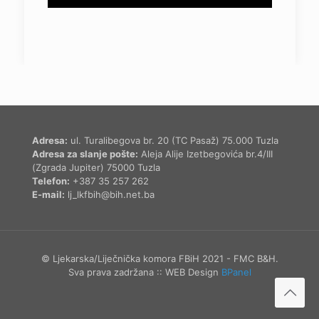
Adresa:
ul. Turalibegova br. 20 (TC Pasaž) 75.000 Tuzla
Adresa za slanje pošte:
Aleja Alije Izetbegovića br.4/III
(Zgrada Jupiter) 75000 Tuzla
Telefon:
+387 35 257 262
E-mail:
lj_lkfbih@bih.net.ba
© Ljekarska/Liječnička komora FBiH 2021 - FMC B&H.
Sva prava zadržana :: WEB Design
BPanel