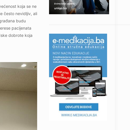
svećenost koja se ne
 često nevidljiv, ali
ih građana budu
terese pacijenata
udske dobrote koja