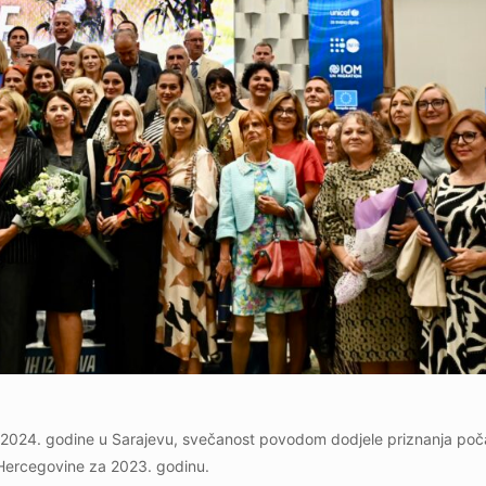
jna 2024. godine u Sarajevu, svečanost povodom dodjele priznanja po
i Hercegovine za 2023. godinu.