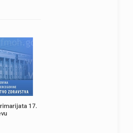
rimarijata 17.
evu