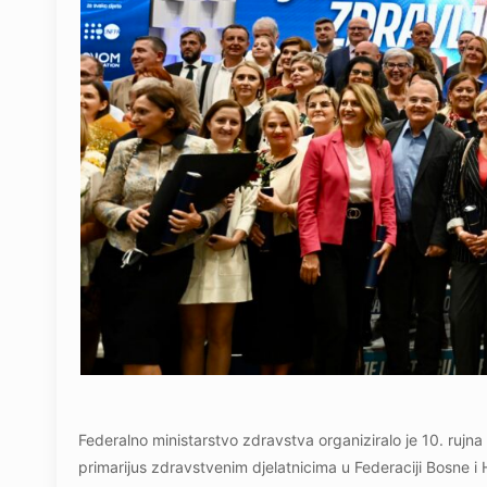
Federalno ministarstvo zdravstva organiziralo je 10. ru
primarijus zdravstvenim djelatnicima u Federaciji Bosne 