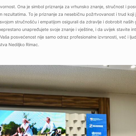
dgovornost. Ona je simbol priznanja za vrhunsko znanje, stručnost i po
m rezultatima. To je priznanje za nesebičnu požrtvovanost i trud koji je
i su svojom stručnošću i empatijom osigurali da zdravlje i dobrobit naš
eprestano unapređujete svoje znanje i vještine, i da uvijek stavite in
 Vaša posvećenost nije samo odraz profesionalne izvrsnosti, već i lj
vstva Nediljko Rimac.