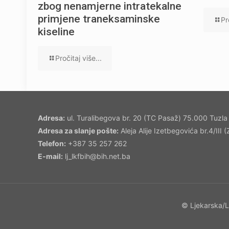
zbog nenamjerne intratekalne
primjene traneksaminske
Pr
kiseline
Pročitaj više...
Adresa:
ul. Turalibegova br. 20 (TC Pasaž) 75.000 Tuzla
Adresa za slanje pošte:
Aleja Alije Izetbegovića br.4/III
Telefon:
+387 35 257 262
E-mail:
lj_lkfbih@bih.net.ba
© Ljekarska/L