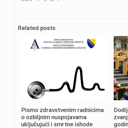
Related posts
Pismo zdravstvenim radnicima
Dodij
o ozbiljnim nuspojavama
zvanj
uključujući i smrtne ishode
godi