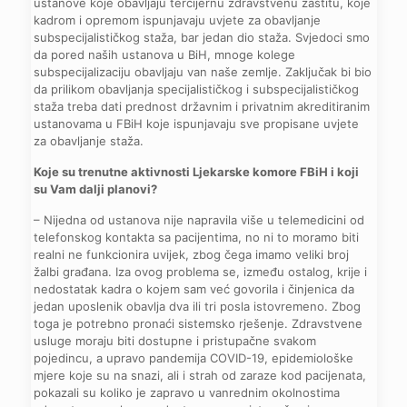
ustanove koje obavljaju tercijernu zdravstvenu zaštitu, koje
kadrom i opremom ispunjavaju uvjete za obavljanje
subspecijalističkog staža, bar jedan dio staža. Svjedoci smo
da pored naših ustanova u BiH, mnoge kolege
subspecijalizaciju obavljaju van naše zemlje. Zaključak bi bio
da prilikom obavljanja specijalističkog i subspecijalističkog
staža treba dati prednost državnim i privatnim akreditiranim
ustanovama u FBiH koje ispunjavaju sve propisane uvjete
za obavljanje staža.
Koje su trenutne aktivnosti Ljekarske komore FBiH i koji
su Vam dalji planovi?
– Nijedna od ustanova nije napravila više u telemedicini od
telefonskog kontakta sa pacijentima, no ni to moramo biti
realni ne funkcionira uvijek, zbog čega imamo veliki broj
žalbi građana. Iza ovog problema se, između ostalog, krije i
nedostatak kadra o kojem sam već govorila i činjenica da
jedan uposlenik obavlja dva ili tri posla istovremeno. Zbog
toga je potrebno pronaći sistemsko rješenje. Zdravstvene
usluge moraju biti dostupne i pristupačne svakom
pojedincu, a upravo pandemija COVID-19, epidemiološke
mjere koje su na snazi, ali i strah od zaraze kod pacijenata,
pokazali su koliko je zapravo u vanrednim okolnostima