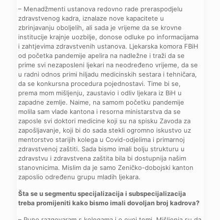
– Menadžmenti ustanova redovno rade preraspodjelu
zdravstvenog kadra, iznalaze nove kapacitete u
zbrinjavanju oboljelih, ali sada je vrijeme da se krovne
institucije krajnje uozbilje, donose odluke po informacijama
i zahtjevima zdravstvenih ustanova. Ljekarska komora FBiH
od početka pandemije apelira na nadležne i traži da se
prime svi nezaposleni ljekari na neodređeno vrijeme, da se
u radni odnos primi hiljadu medicinskih sestara i tehničara,
da se konkursna procedura pojednostavi. Time bi se,
prema mom mišljenju, zaustavio i odliv ljekara iz BiH u
zapadne zemlje. Naime, na samom početku pandemije
molila sam vlade kantona i resorna ministarstva da se
zaposle svi doktori medicine koji su na spisku Zavoda za
zapošljavanje, koji bi do sada stekli ogromno iskustvo uz
mentorstvo starijih kolega u Covid-odjelima i primarnoj
zdravstvenoj zaštiti. Sada bismo imali bolju strukturu u
zdravstvu i zdravstvena zaštita bila bi dostupnija našim
stanovnicima. Mislim da je samo Zeničko-dobojski kanton
zaposlio određenu grupu mladih ljekara.
Šta se u segmentu specijalizacija i subspecijalizacija
treba promijeniti kako bismo imali dovoljan broj kadrova?
– Puno razgovaram s kolegama i o ovoj temi. Mišljenja su da