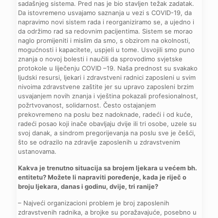
sadašnjeg sistema. Pred nas je bio stavljen težak zadatak.
Da istovremeno usvajamo saznanja u vezi s COVID-19, da
napravimo novi sistem rada i reorganiziramo se, a ujedno i
da održimo rad sa redovnim pacijentima. Sistem se morao
naglo promijeniti i mislim da smo, s obzirom na okolnosti,
mogućnosti i kapacitete, uspjeli u tome. Usvojili smo puno
znanja o novoj bolesti i naučili da sprovodimo svjetske
protokole u liječenju COVID –19. Naša prednost su svakako
ljudski resursi, ljekari i zdravstveni radnici zaposleni u svim
nivoima zdravstvene zaštite jer su upravo zaposleni brzim
usvajanjem novih znanja i vještina pokazali profesionalnost,
požrtvovanost, solidarnost. Često ostajanjem
prekovremeno na poslu bez nadoknade, radeći i od kuće,
radeći posao koji inače obavljaju dvije ili tri osobe, uzele su
svoj danak, a sindrom pregorijevanja na poslu sve je češći,
što se odrazilo na zdravlje zaposlenih u zdravstvenim
ustanovama.
Kakva je trenutno situacija sa brojem ljekara u većem bh.
entitetu? Možete li napraviti poređenje, kada je riječ o
broju ljekara, danas i godinu, dvije, tri ranije?
– Najveći organizacioni problem je broj zaposlenih
zdravstvenih radnika, a brojke su poražavajuće, posebno u