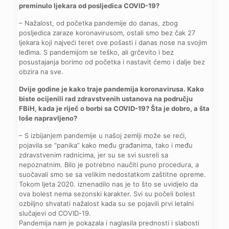
preminulo ljekara od posljedica COVID-19?
– Nažalost, od početka pandemije do danas, zbog
posljedica zaraze koronavirusom, ostali smo bez čak 27
ljekara koji najveći teret ove pošasti i danas nose na svojim
leđima. S pandemijom se teško, ali grčevito i bez
posustajanja borimo od početka i nastavit ćemo i dalje bez
obzira na sve.
Dvije godine je kako traje pandemija koronavirusa. Kako
biste ocijenili rad zdravstvenih ustanova na području
FBiH, kada je riječ o borbi sa COVID-19? Šta je dobro, a šta
loše napravljeno?
– S izbijanjem pandemije u našoj zemlji može se reći,
pojavila se “panika” kako među građanima, tako i među
zdravstvenim radnicima, jer su se svi susreli sa
nepoznatnim. Bilo je potrebno naučiti puno procedura, a
suočavali smo se sa velikim nedostatkom zaštitne opreme.
Tokom ljeta 2020. iznenadilo nas je to što se uvidjelo da
ova bolest nema sezonski karakter. Svi su počeli bolest
ozbiljno shvatati nažalost kada su se pojavili prvi letalni
slučajevi od COVID-19.
Pandemija nam je pokazala i naglasila prednosti i slabosti