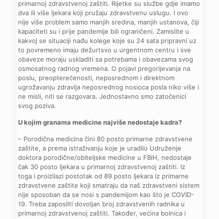
primarnoj zdravstvenoj zaštiti. Rijetke su službe gdje imamo
dva ili više ljekara koji pružaju zdravstvenu uslugu. I ovo
nije više problem samo manjih sredina, manjih ustanova, čiji
kapaciteti su i prije pandemije bili ograničeni. Zamislite u
kakvoj se situaciji nađu kolege koje su 24 sata pripravni uz
to povremeno imaju dežurtsvo u urgentnom centru i sve
obaveze moraju uskladiti sa potrebama i obavezama svog
osmosatnog radnog vremena. O pojavi pregorijevanja na
poslu, preopterećenosti, neposrednom i direktnom
ugrožavanju zdravlja neposrednog nosioca posla niko više i
ne misli, niti se razgovara. Jednostavno smo zatočenici
svog poziva.
U kojim granama medicine najviše nedostaje kadra?
– Porodična medicina čini 80 posto primarne zdravstvene
zaštite, a prema istraživanju koje je uradilo Udruženje
doktora porodične/obiteljske medicine u FBiH, nedostaje
čak 30 posto ljekara u primarnoj zdravstvenoj zaštiti. Iz
toga i proizilazi postotak od 89 posto ljekara iz primarne
zdravstvene zaštite koji smatraju da naš zdravstveni sistem
nije sposoban da se nosi s pandemijom kao što je COVID-
19. Treba zaposliti dovoljan broj zdravstvenih radnika u
primarnoj zdravstvenoj zaštiti. Također, većina bolnica i