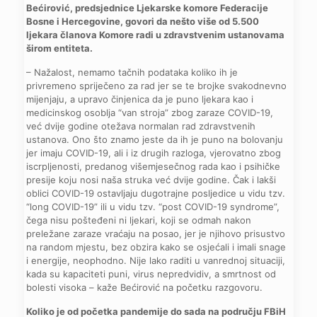
Bećirović, predsjednice Ljekarske komore Federacije
Bosne i Hercegovine, govori da nešto više od 5.500
ljekara članova Komore radi u zdravstvenim ustanovama
širom entiteta.
– Nažalost, nemamo tačnih podataka koliko ih je
privremeno spriječeno za rad jer se te brojke svakodnevno
mijenjaju, a upravo činjenica da je puno ljekara kao i
medicinskog osoblja “van stroja” zbog zaraze COVID-19,
već dvije godine otežava normalan rad zdravstvenih
ustanova. Ono što znamo jeste da ih je puno na bolovanju
jer imaju COVID-19, ali i iz drugih razloga, vjerovatno zbog
iscrpljenosti, predanog višemjesečnog rada kao i psihičke
presije koju nosi naša struka već dvije godine. Čak i lakši
oblici COVID-19 ostavljaju dugotrajne posljedice u vidu tzv.
“long COVID-19” ili u vidu tzv. “post COVID-19 syndrome”,
čega nisu pošteđeni ni ljekari, koji se odmah nakon
preležane zaraze vraćaju na posao, jer je njihovo prisustvo
na random mjestu, bez obzira kako se osjećali i imali snage
i energije, neophodno. Nije lako raditi u vanrednoj situaciji,
kada su kapaciteti puni, virus nepredvidiv, a smrtnost od
bolesti visoka – kaže Bećirović na početku razgovoru.
Koliko je od početka pandemije do sada na području FBiH