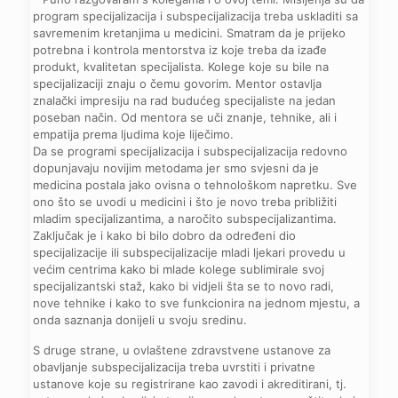
program specijalizacija i subspecijalizacija treba uskladiti sa
savremenim kretanjima u medicini. Smatram da je prijeko
potrebna i kontrola mentorstva iz koje treba da izađe
produkt, kvalitetan specijalista. Kolege koje su bile na
specijalizaciji znaju o čemu govorim. Mentor ostavlja
znalački impresiju na rad budućeg specijaliste na jedan
poseban način. Od mentora se uči znanje, tehnike, ali i
empatija prema ljudima koje liječimo.
Da se programi specijalizacija i subspecijalizacija redovno
dopunjavaju novijim metodama jer smo svjesni da je
medicina postala jako ovisna o tehnološkom napretku. Sve
ono što se uvodi u medicini i što je novo treba približiti
mladim specijalizantima, a naročito subspecijalizantima.
Zaključak je i kako bi bilo dobro da određeni dio
specijalizacije ili subspecijalizacije mladi ljekari provedu u
većim centrima kako bi mlade kolege sublimirale svoj
specijalizantski staž, kako bi vidjeli šta se to novo radi,
nove tehnike i kako to sve funkcionira na jednom mjestu, a
onda saznanja donijeli u svoju sredinu.
S druge strane, u ovlaštene zdravstvene ustanove za
obavljanje subspecijalizacija treba uvrstiti i privatne
ustanove koje su registrirane kao zavodi i akreditirani, tj.