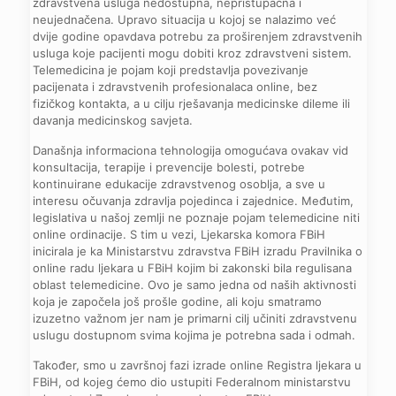
zdravstvena usluga nedostupna, nepristupačna i
neujednačena. Upravo situacija u kojoj se nalazimo već
dvije godine opavdava potrebu za proširenjem zdravstvenih
usluga koje pacijenti mogu dobiti kroz zdravstveni sistem.
Telemedicina je pojam koji predstavlja povezivanje
pacijenata i zdravstvenih profesionalaca online, bez
fizičkog kontakta, a u cilju rješavanja medicinske dileme ili
davanja medicinskog savjeta.
Današnja informaciona tehnologija omogućava ovakav vid
konsultacija, terapije i prevencije bolesti, potrebe
kontinuirane edukacije zdravstvenog osoblja, a sve u
interesu očuvanja zdravlja pojedinca i zajednice. Međutim,
legislativa u našoj zemlji ne poznaje pojam telemedicine niti
online ordinacije. S tim u vezi, Ljekarska komora FBiH
inicirala je ka Ministarstvu zdravstva FBiH izradu Pravilnika o
online radu ljekara u FBiH kojim bi zakonski bila regulisana
oblast telemedicine. Ovo je samo jedna od naših aktivnosti
koja je započela još prošle godine, ali koju smatramo
izuzetno važnom jer nam je primarni cilj učiniti zdravstvenu
uslugu dostupnom svima kojima je potrebna sada i odmah.
Također, smo u završnoj fazi izrade online Registra ljekara u
FBiH, od kojeg ćemo dio ustupiti Federalnom ministarstvu