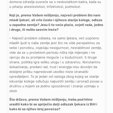
domova zdravlja susreće se s nedostatkom kadra, kada su
u pitanju anesteziolozi, infektolozi, pulmolozi.
Koji je, prema Vašem mišljenju, najveći problem što nam
mladi ljekari, ali vrlo često i njihove starije kolege, odlaze
u zapadne zemlje? Jesu li to veće plaće, uvjeti rada, jedno
i drugo, ili nešto sasvim treće?
– Najveći problem odlaska, ne samo ljekara, već uopćeno
mladih ljudi iz naše zemlje jest što ne vide perspektivu za
sebe i porodicu, osjećaju nesigurnost, nestabilnost zemlje,
vide da se u proteklom periodu ništa nije mijenjalo i ne
vjeruju da su promjene moguće i u budućnosti. S druge
strane, politika igra veliku ulogu i u zdravstvu. Konstantno
dokazivanje, predani rad, trud i energija nisu dovoljni da
dobijete priliku napredovati ukoliko niste stranački
opredijeljeni. To je jedan od razloga zbog kojeg se starije
iskusnije kolege odlučuju napustiti zemlju i pronaći posao u
društvu u kojem se jedino sposobnost i znanje uzimaju u
obzir.
Šta država, prema Vašem mišljenju, treba pod hitno
uraditi kako bi se spriječio dalji odlazak ljekara iz BiH i
kako bi se njihov broj povećao?