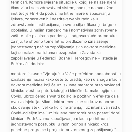
tehničari. Komora svjesna situacije u kojoj se nalaze njeni
članovi, a i sam zdravstveni sistem, apeluje na nadležne
institucije FBiH da poduzima hitne mjere u spašavanju
ljekara, zdravstvenih i nezdravstvenih radnika u
zdravstvenim institucijama, a sve u cilju efikasnije brige o
oboljelim. U našim standardima i normativima zdravstvene
zaštite nije planirana pandemija i odgovarajuće preporuke
za nju, te shodno tome hitno predlažemo iznalaženje
jednostavnog načina zapošljavanja svih doktora medicine
koji se nalaze na listama nezaposlenih Zavoda za
zapošljavanje u Federaciji Bosne i Hercegovine – istakla je
Bećirović i dodala:
mentore iskusne “Vjerujući u Vaše perfektne sposobnosti u
iznalaženju načina kako ćete to uraditi, kao i u snagu mladih
doktora medicine koji će uz iskusne mentore brzo savladati
kliničke vještine patofiziologije i kliničke farmakologije za
Covid, ubrzo ćemo shvatiti koliko je pozitivnih efekata dala
ovakva injekcija. Mladi doktori medicine su kroz naporno
školovanje stekli velike količine znanja, i uz intenzivan rad u
Covid-odjeljenjima i uz iskusne mentoreIubrzo postati dobri
kliničari. Podržavamo zapošljavanje mladih po hitnom i
jednostavnom postupku, u radni odnos a nikako kroz
posebne programe i projekte privremenog zapošljavanja”.