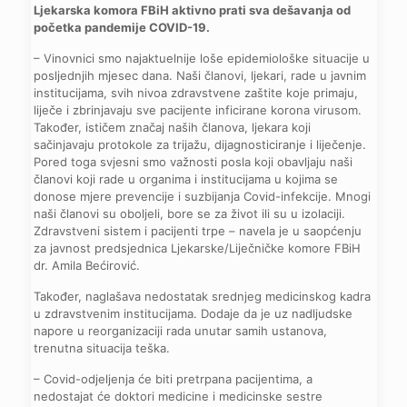
Ljekarska komora FBiH aktivno prati sva dešavanja od
početka pandemije COVID-19.
– Vinovnici smo najaktuelnije loše epidemiološke situacije u
posljednjih mjesec dana. Naši članovi, ljekari, rade u javnim
institucijama, svih nivoa zdravstvene zaštite koje primaju,
liječe i zbrinjavaju sve pacijente inficirane korona virusom.
Također, ističem značaj naših članova, ljekara koji
sačinjavaju protokole za trijažu, dijagnosticiranje i liječenje.
Pored toga svjesni smo važnosti posla koji obavljaju naši
članovi koji rade u organima i institucijama u kojima se
donose mjere prevencije i suzbijanja Covid-infekcije. Mnogi
naši članovi su oboljeli, bore se za život ili su u izolaciji.
Zdravstveni sistem i pacijenti trpe – navela je u saopćenju
za javnost predsjednica Ljekarske/Liječničke komore FBiH
dr. Amila Bećirović.
Također, naglašava nedostatak srednjeg medicinskog kadra
u zdravstvenim institucijama. Dodaje da je uz nadljudske
napore u reorganizaciji rada unutar samih ustanova,
trenutna situacija teška.
– Covid-odjeljenja će biti pretrpana pacijentima, a
nedostajat će doktori medicine i medicinske sestre