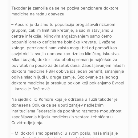
Također je zamolila da se ne poziva penzionere doktore
medicine na radnu obavezu.
– Apsurd je da smo tu populaciju proglašavali rizičnom
grupom, čak im limitirali kretanje, a sad ih stavljamo u
centre infekcije. Njihovim angažovanjem samo ćemo
popuniti ionako deficitarne bolničke krevete. Uvažene
kolege, penzioneri nam zaista mogu biti od pomoći kao
savjetnici iz svojih domova kao riznica kliničkog iskustva.
Mladi čovjek, doktor i ako oboli spreman je najčešće za
povratak na posao za desetak dana. Zapošljavanjem mladih
doktora medicine FBiH dobiva još jedan benefit, smanjenje
odliva mladih ljudi u druge zemlje. Školovanje za jednog
doktora medicine je preskup poklon koji poklanjamo Evropi
– kazala je Bećirović.
Na sjednici IO Komore koja je održana u Tuzli također je
donesena Odluka da se uputi zahtjev nadležnim
institucijama Federacije da podhitno razmotre mogućnost
zapošljavanja hiljadu medicinskih sestara-tehničara u
Covid-odjeljenja.
– Mi doktori smo operativci u svom poslu, naša misija je