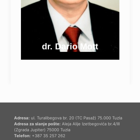
dr. Dario Mott
Adresa:
ul. Turalibegova br. 20 (TC Pasaž) 75.000 Tuzla
Adresa za slanje pošte:
Aleja Alije Izetbegovića br.4/III
(Zgrada Jupiter) 75000 Tuzla
Telefon:
+387 35 257 262