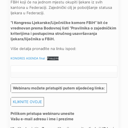
FBiH koji će na jednom mjestu okupiti ljekare iz svih
kantona u Federaciji. Zajednički cilj je poboljšanje statusa
ljekara u Federaciji.
“I Kongresu Ljekarske/Liječničke komore FBiH” bit će
vrednovan prema Bodovnoj listi “Pravilnika o zajedničkim
kriterijima i postupcima stručnog usavršavanja
ljekara/liječnika u FBiH.
Više detalja pronađite na linku ispod:
KONGRES AGENDA final
Preuzmi
Webinaru možete pristupiti putem sljedećeg linka:
KLIKNITE OVDJE
Prilikom pristupa webinaru unesite
Vašu e-mail adresu i ime i prezime