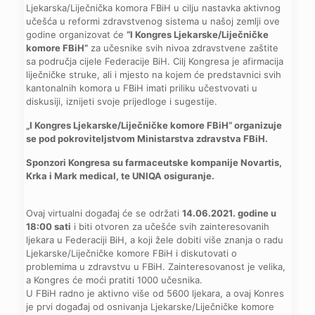
Ljekarska/Liječnička komora FBiH u cilju nastavka aktivnog
učešća u reformi zdravstvenog sistema u našoj zemlji ove
godine organizovat će
“I Kongres Ljekarske/Liječničke
komore FBiH”
za učesnike svih nivoa zdravstvene zaštite
sa područja cijele Federacije BiH. Cilj Kongresa je afirmacija
liječničke struke, ali i mjesto na kojem će predstavnici svih
kantonalnih komora u FBiH imati priliku učestvovati u
diskusiji, iznijeti svoje prijedloge i sugestije.
„I Kongres Ljekarske/Liječničke komore FBiH“ organizuje
se pod pokroviteljstvom Ministarstva zdravstva FBiH.
Sponzori Kongresa su farmaceutske kompanije Novartis,
Krka i Mark medical, te UNIQA osiguranje.
Ovaj virtualni događaj će se održati
14.06.2021. godine u
18:00 sati
i biti otvoren za učešće svih zainteresovanih
ljekara u Federaciji BiH, a koji žele dobiti više znanja o radu
Ljekarske/Liječničke komore FBiH i diskutovati o
problemima u zdravstvu u FBiH. Zainteresovanost je velika,
a Kongres će moći pratiti 1000 učesnika.
U FBiH radno je aktivno više od 5600 ljekara, a ovaj Konres
je prvi događaj od osnivanja Ljekarske/Liječničke komore