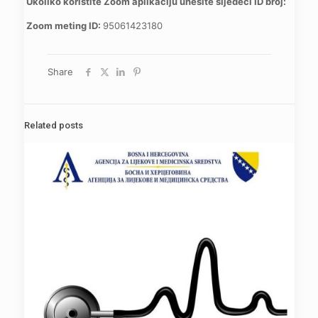
Ukoliko koristite Zoom aplikaciju unesite sljedeći ID broj:
Zoom meting ID:
95061423180
Share
Related posts