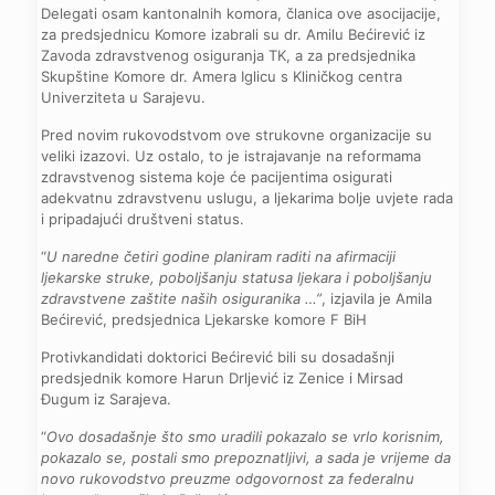
Delegati osam kantonalnih komora, članica ove asocijacije,
za predsjednicu Komore izabrali su dr. Amilu Bećirević iz
Zavoda zdravstvenog osiguranja TK, a za predsjednika
Skupštine Komore dr. Amera Iglicu s Kliničkog centra
Univerziteta u Sarajevu.
Pred novim rukovodstvom ove strukovne organizacije su
veliki izazovi. Uz ostalo, to je istrajavanje na reformama
zdravstvenog sistema koje će pacijentima osigurati
adekvatnu zdravstvenu uslugu, a ljekarima bolje uvjete rada
i pripadajući društveni status.
“
U naredne četiri godine planiram raditi na afirmaciji
ljekarske struke, poboljšanju statusa ljekara i poboljšanju
zdravstvene zaštite naših osiguranika …”
, izjavila je Amila
Bećirević, predsjednica Ljekarske komore F BiH
Protivkandidati doktorici Bećirević bili su dosadašnji
predsjednik komore Harun Drljević iz Zenice i Mirsad
Đugum iz Sarajeva.
“
Ovo dosadašnje što smo uradili pokazalo se vrlo korisnim,
pokazalo se, postali smo prepoznatljivi, a sada je vrijeme da
novo rukovodstvo preuzme odgovornost za federalnu