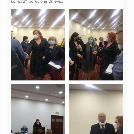
komoru”,
poručio je Drljević.