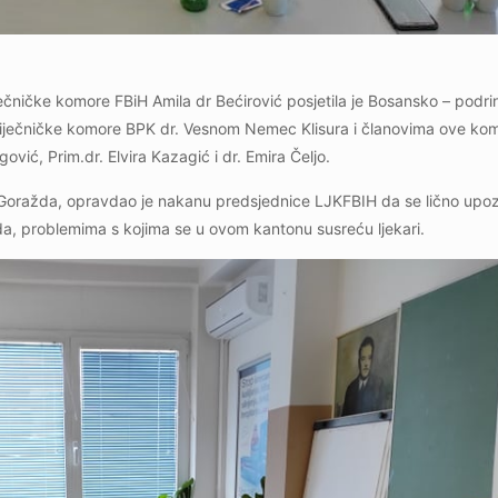
ničke komore FBiH Amila dr Bećirović posjetila je Bosansko – podrin
iječničke komore BPK dr. Vesnom Nemec Klisura i članovima ove kom
vić, Prim.dr. Elvira Kazagić i dr. Emira Čeljo.
z Goražda, opravdao je nakanu predsjednice LJKFBIH da se lično upo
a, problemima s kojima se u ovom kantonu susreću ljekari.