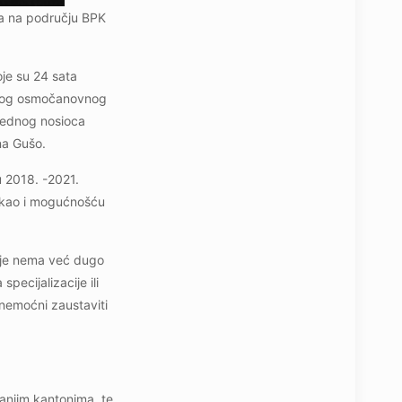
ma na području BPK
oje su 24 sata
svog osmočanovnog
rednog nosioca
na Gušo.
u 2018. -2021.
a, kao i mogućnošću
Gdje nema već dugo
pecijalizacije ili
 nemoćni zaustaviti
manjim kantonima, te