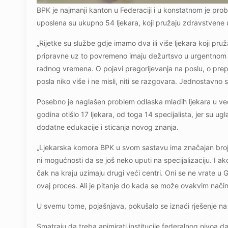
BPK je najmanji kanton u Federaciji i u konstatnom je p
uposlena su ukupno 54 ljekara, koji pružaju zdravstvene
„Rijetke su službe gdje imamo dva ili više ljekara koji pru
pripravne uz to povremeno imaju dežurtsvo u urgentnom
radnog vremena. O pojavi pregorijevanja na poslu, o pr
posla niko više i ne misli, niti se razgovara. Jednostavno
Posebno je naglašen problem odlaska mladih ljekara u veće
godina otišlo 17 ljekara, od toga 14 specijalista, jer su 
dodatne edukacije i sticanja novog znanja.
„Ljekarska komora BPK u svom sastavu ima značajan broj lj
ni mogućnosti da se još neko uputi na specijalizaciju. I ako 
čak na kraju uzimaju drugi veći centri. Oni se ne vrate u
ovaj proces. Ali je pitanje do kada se može ovakvim način
U svemu tome, pojašnjava, pokušalo se iznaći rješenje na 
Smatraju da treba animirati institucije federalnog nivoa 