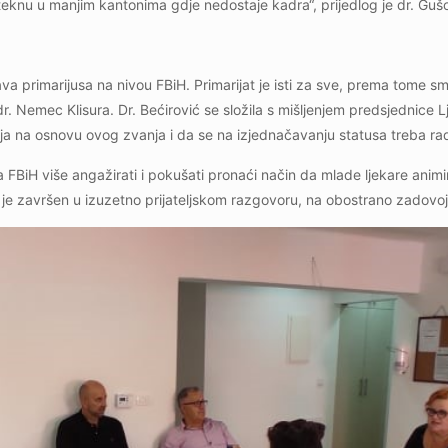
eknu u manjim kantonima gdje nedostaje kadra“, prijedlog je dr. Guš
va primarijusa na nivou FBiH. Primarijat je isti za sve, prema tome s
dr. Nemec Klisura. Dr. Bećirović se složila s mišljenjem predsjednice
ja na osnovu ovog zvanja i da se na izjednačavanju statusa treba radi
 FBiH više angažirati i pokušati pronaći način da mlade ljekare anim
je završen u izuzetno prijateljskom razgovoru, na obostrano zadovojs