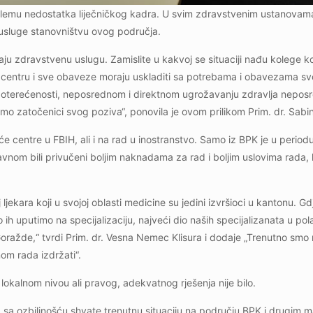
roblemu nedostatka liječničkog kadra. U svim zdravstvenim ustanova
 usluge stanovništvu ovog područja.
žaju zdravstvenu uslugu. Zamislite u kakvoj se situaciji nađu kolege k
 centru i sve obaveze moraju uskladiti sa potrebama i obavezama 
epoterećenosti, neposrednom i direktnom ugrožavanju zdravlja nepos
 smo zatočenici svog poziva“, ponovila je ovom prilikom Prim. dr. Sabi
 centre u FBIH, ali i na rad u inostranstvo. Samo iz BPK je u period
uglavnom bili privučeni boljim naknadama za rad i boljim uslovima rad
ekara koji u svojoj oblasti medicine su jedini izvršioci u kantonu. 
ih uputimo na specijalizaciju, najveći dio naših specijalizanata u pola s
 Goražde,“ tvrdi Prim. dr. Vesna Nemec Klisura i dodaje „Trenutno smo
om rada izdržati“.
lokalnom nivou ali pravog, adekvatnog rješenja nije bilo.
da sa ozbiljnošću shvate trenutnu situaciju na području BPK i drugim 