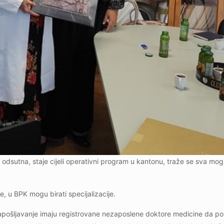
a odsutna, staje cijeli operativni program u kantonu, traže se sva mog
, u BPK mogu birati specijalizacije.
zapošljavanje imaju registrovane nezaposlene doktore medicine da po