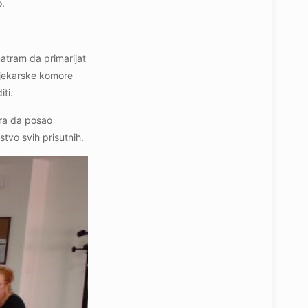
o.
matram da primarijat
 Ljekarske komore
ti.
ira da posao
tvo svih prisutnih.