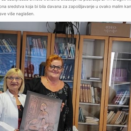
na sredstva koja bi bila davana za zapošljavanje u ovako malim kan
sve više naglašen.