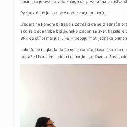
način usmjeravati mlade kolege da prva radna iskustva st
Razgovarano je i o počasnom zvanju primarijus.
„Federalna komora bi trebala zatražiti da se izjednače pra
ako se plaća treba biti jednako plaćen za sve“, kazala je 
BPK da svi primarijusi u FBiH trebaju imati jednaka priman
Također je naglasila da će se Ljekarska/Liječnička komora
potraže i iskustvo steknu i u manjim sredinama. Sastanak 