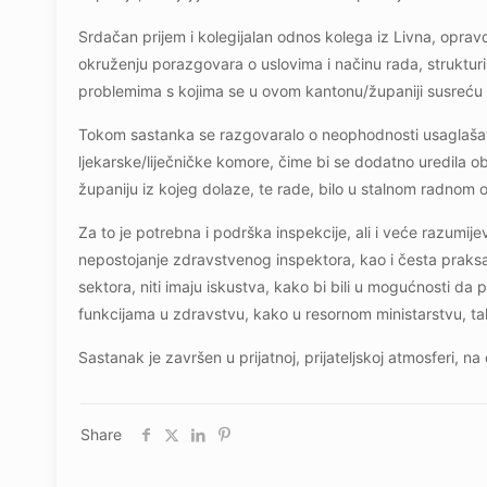
Srdačan prijem i kolegijalan odnos kolega iz Livna, opr
okruženju porazgovara o uslovima i načinu rada, struktur
problemima s kojima se u ovom kantonu/županiji susreću l
Tokom sastanka se razgovaralo o neophodnosti usaglašava
ljekarske/liječničke komore, čime bi se dodatno uredila obl
županiju iz kojeg dolaze, te rade, bilo u stalnom radnom od
Za to je potrebna i podrška inspekcije, ali i veće razumije
nepostojanje zdravstvenog inspektora, kao i česta prak
sektora, niti imaju iskustva, kako bi bili u mogućnosti 
funkcijama u zdravstvu, kako u resornom ministarstvu, t
Sastanak je završen u prijatnoj, prijateljskoj atmosferi, n
Share