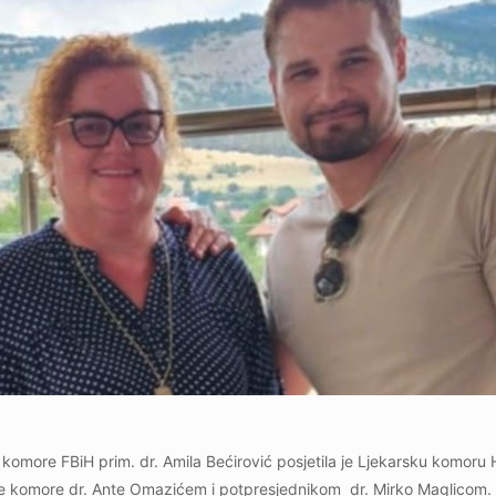
 komore FBiH prim. dr. Amila Bećirović posjetila je Ljekarsku komor
ve komore dr. Ante Omazićem i potpresjednikom dr. Mirko Maglicom.