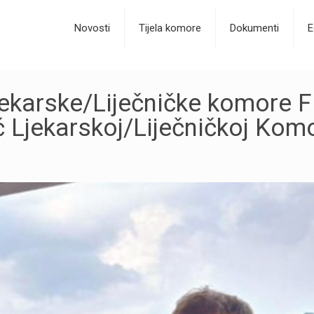
Novosti
Tijela komore
Dokumenti
E
jekarske/Liječničke komore 
ić Ljekarskoj/Liječničkoj Kom