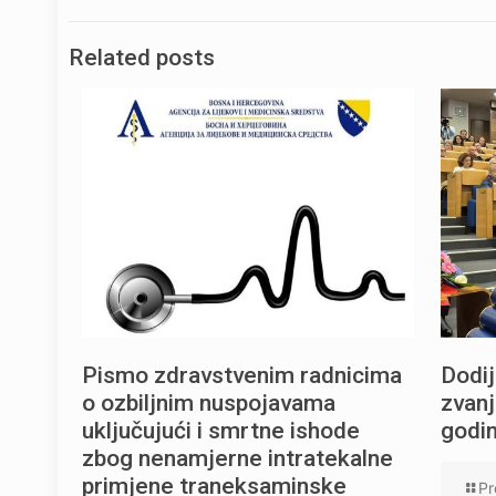
Related posts
Pismo zdravstvenim radnicima
Dodij
o ozbiljnim nuspojavama
zvanj
uključujući i smrtne ishode
godi
zbog nenamjerne intratekalne
primjene traneksaminske
Pr