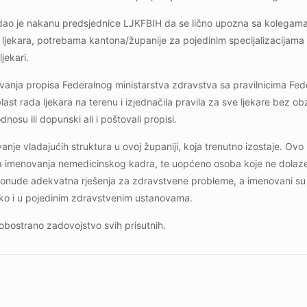
avdao je nakanu predsjednice LJKFBIH da se lično upozna sa kolegama
i ljekara, potrebama kantona/županije za pojedinim specijalizacijama
jekari.
nja propisa Federalnog ministarstva zdravstva sa pravilnicima Fed
ast rada ljekara na terenu i izjednačila pravila za sve ljekare bez ob
nosu ili dopunski ali i poštovali propisi.
vanje vladajućih struktura u ovoj županiji, koja trenutno izostaje. Ovo
sa imenovanja nemedicinskog kadra, te uopćeno osoba koje ne dolaz
da ponude adekvatna rješenja za zdravstvene probleme, a imenovani s
ako i u pojedinim zdravstvenim ustanovama.
a obostrano zadovojstvo svih prisutnih.