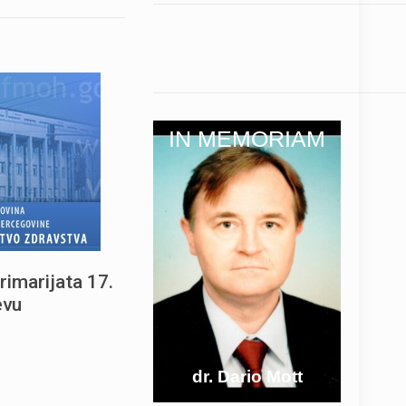
IN MEMORIAM
rimarijata 17.
evu
dr. Dario Mott