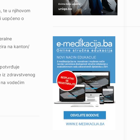
, te u njihovom
 i uopćeno o
eralne
zira na kanton/
 potvrđuje
e iz zdravstvenog
u na vodećim