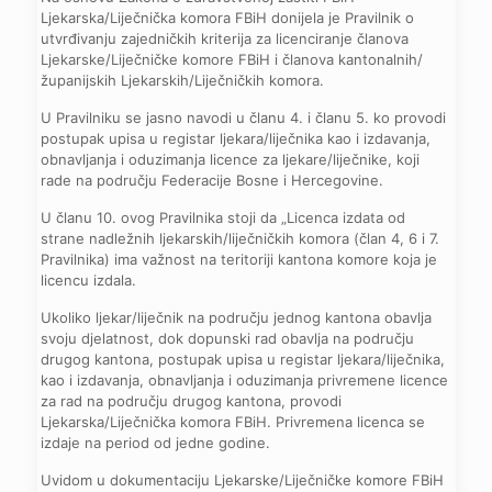
Ljekarska/Liječnička komora FBiH donijela je Pravilnik o
utvrđivanju zajedničkih kriterija za licenciranje članova
Ljekarske/Liječničke komore FBiH i članova kantonalnih/
županijskih Ljekarskih/Liječničkih komora.
U Pravilniku se jasno navodi u članu 4. i članu 5. ko provodi
postupak upisa u registar ljekara/liječnika kao i izdavanja,
obnavljanja i oduzimanja licence za ljekare/liječnike, koji
rade na području Federacije Bosne i Hercegovine.
U članu 10. ovog Pravilnika stoji da „Licenca izdata od
strane nadležnih ljekarskih/liječničkih komora (član 4, 6 i 7.
Pravilnika) ima važnost na teritoriji kantona komore koja je
licencu izdala.
Ukoliko ljekar/liječnik na području jednog kantona obavlja
svoju djelatnost, dok dopunski rad obavlja na području
drugog kantona, postupak upisa u registar ljekara/liječnika,
kao i izdavanja, obnavljanja i oduzimanja privremene licence
za rad na području drugog kantona, provodi
Ljekarska/Liječnička komora FBiH. Privremena licenca se
izdaje na period od jedne godine.
Uvidom u dokumentaciju Ljekarske/Liječničke komore FBiH