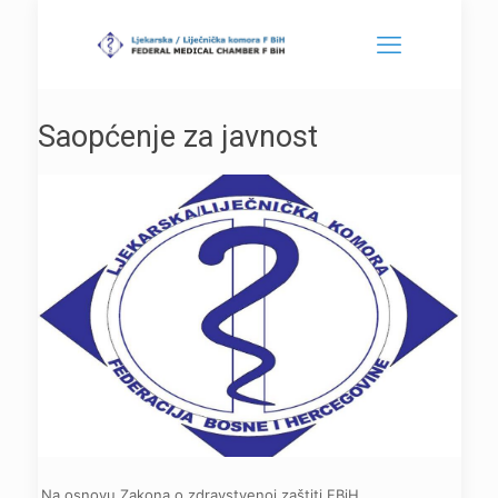
Saopćenje za javnost
Na osnovu Zakona o zdravstvenoj zaštiti FBiH